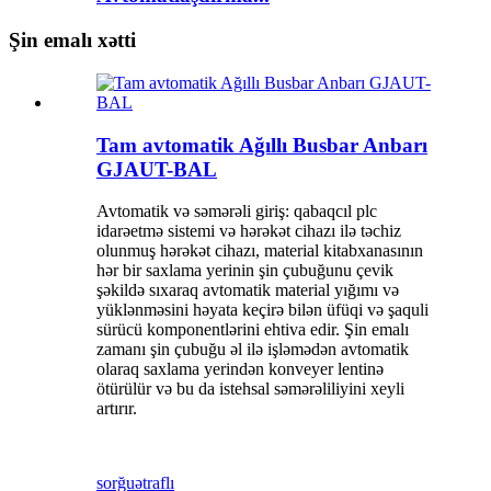
Şin emalı xətti
Tam avtomatik Ağıllı Busbar Anbarı
GJAUT-BAL
Avtomatik və səmərəli giriş: qabaqcıl plc
idarəetmə sistemi və hərəkət cihazı ilə təchiz
olunmuş hərəkət cihazı, material kitabxanasının
hər bir saxlama yerinin şin çubuğunu çevik
şəkildə sıxaraq avtomatik material yığımı və
yüklənməsini həyata keçirə bilən üfüqi və şaquli
sürücü komponentlərini ehtiva edir. Şin emalı
zamanı şin çubuğu əl ilə işləmədən avtomatik
olaraq saxlama yerindən konveyer lentinə
ötürülür və bu da istehsal səmərəliliyini xeyli
artırır.
sorğu
ətraflı