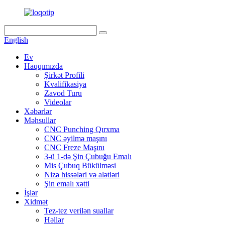
English
Ev
Haqqımızda
Şirkət Profili
Kvalifikasiya
Zavod Turu
Videolar
Xəbərlər
Məhsullar
CNC Punching Qırxma
CNC əyilmə maşını
CNC Freze Maşını
3-ü 1-də Şin Çubuğu Emalı
Mis Çubuq Bükülməsi
Nizə hissələri və alətləri
Şin emalı xətti
İşlər
Xidmət
Tez-tez verilən suallar
Həllər