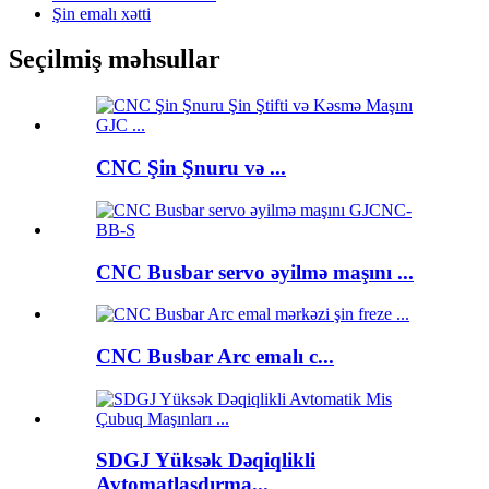
Şin emalı xətti
Seçilmiş məhsullar
CNC Şin Şnuru və ...
CNC Busbar servo əyilmə maşını ...
CNC Busbar Arc emalı c...
SDGJ Yüksək Dəqiqlikli
Avtomatlaşdırma...