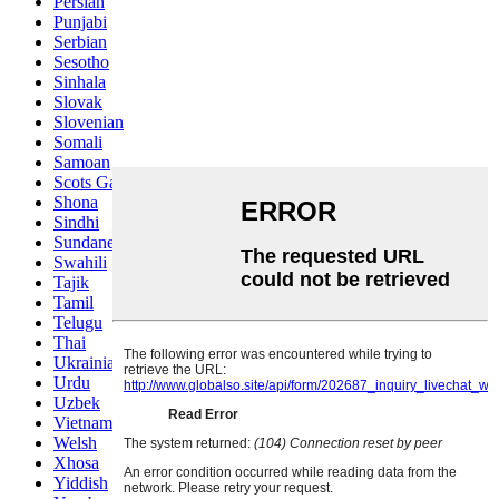
Persian
Punjabi
Serbian
Sesotho
Sinhala
Slovak
Slovenian
Somali
Samoan
Scots Gaelic
Shona
Sindhi
Sundanese
Swahili
Tajik
Tamil
Telugu
Thai
Ukrainian
Urdu
Uzbek
Vietnamese
Welsh
Xhosa
Yiddish