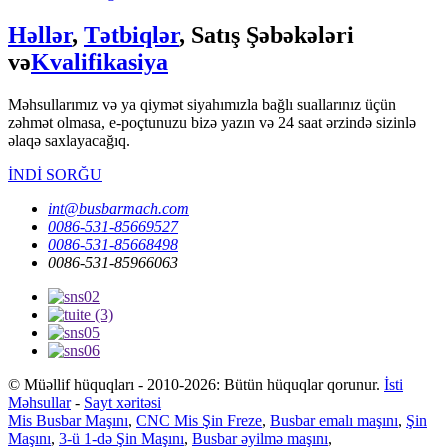
Həllər
,
Tətbiqlər
, Satış Şəbəkələri
və
Kvalifikasiya
Məhsullarımız və ya qiymət siyahımızla bağlı suallarınız üçün
zəhmət olmasa, e-poçtunuzu bizə yazın və 24 saat ərzində sizinlə
əlaqə saxlayacağıq.
İNDİ SORĞU
int@busbarmach.com
0086-531-85669527
0086-531-85668498
0086-531-85966063
© Müəllif hüquqları - 2010-2026: Bütün hüquqlar qorunur.
İsti
Məhsullar
-
Sayt xəritəsi
Mis Busbar Maşını
,
CNC Mis Şin Freze
,
Busbar emalı maşını
,
Şin
Maşını
,
3-ü 1-də Şin Maşını
,
Busbar əyilmə maşını
,