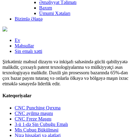
Əməliyyat Təlimatı
Baxım
Ümumi Xətaları
Bizimlə Əlaqə
Ev
Məhsullar
Şin emalı xətti
Şirkətimiz məhsul dizaynı və inkişafı sahəsində güclü qabiliyyətə
malikdir, çoxsaylı patent texnologiyalarına və mülkiyyətçi əsas
texnologiyaya malikdir. Daxili şin prosessoru bazarında 65%-dən
çox bazar payını tutaraq və onlarla ölkəyə və bölgəyə maşın ixrac
etməklə sənayedə liderlik edir.
Kateqoriyalar
CNC Punching Qırxma
CNC əyilmə maşını
CNC Freze Maşını
3-ü 1-də Şin Çubuğu Emalı
Mis Çubuq Bükülməsi
Nizə hissələri və alətləri