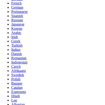
French
German
Portuguese
Spanish
Russian
Japanese
Korean
Arabic
Irish
Greek
Turkish
Italian
Danish
Romanian
Indonesian
Czech
Afrikaans
Swedish
Polish
Basque
Catalan
Esperanto
Hindi
Lao
Albanian