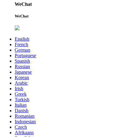
WeChat
WeChat
English
French
German
Portuguese
Spanish
Russian
Japanese
Korean
Arabic
Irish
Greek
Turkish
Italian
Danish
Romanian
Indonesian
Czech
Afrikaans