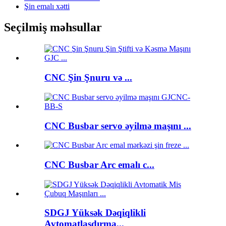
Şin emalı xətti
Seçilmiş məhsullar
CNC Şin Şnuru və ...
CNC Busbar servo əyilmə maşını ...
CNC Busbar Arc emalı c...
SDGJ Yüksək Dəqiqlikli
Avtomatlaşdırma...