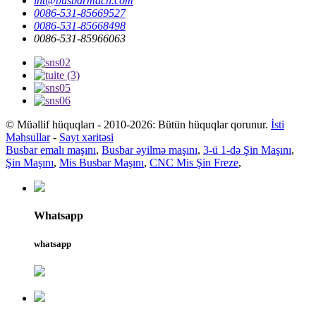
int@busbarmach.com
0086-531-85669527
0086-531-85668498
0086-531-85966063
© Müəllif hüquqları - 2010-2026: Bütün hüquqlar qorunur.
İsti
Məhsullar
-
Sayt xəritəsi
Busbar emalı maşını
,
Busbar əyilmə maşını
,
3-ü 1-də Şin Maşını
,
Şin Maşını
,
Mis Busbar Maşını
,
CNC Mis Şin Freze
,
Whatsapp
whatsapp