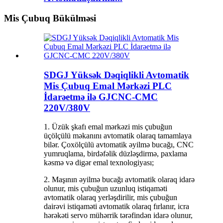
Mis Çubuq Bükülməsi
SDGJ Yüksək Dəqiqlikli Avtomatik
Mis Çubuq Emal Mərkəzi PLC
İdarəetmə ilə GJCNC-CMC
220V/380V
1. Üzük şkafı emal mərkəzi mis çubuğun
üçölçülü məkanını avtomatik olaraq tamamlaya
bilər. Çoxölçülü avtomatik əyilmə bucağı, CNC
yumruqlama, birdəfəlik düzləşdirmə, paxlama
kəsmə və digər emal texnologiyası;
2. Maşının əyilmə bucağı avtomatik olaraq idarə
olunur, mis çubuğun uzunluq istiqaməti
avtomatik olaraq yerləşdirilir, mis çubuğun
dairəvi istiqaməti avtomatik olaraq fırlanır, icra
hərəkəti servo mühərrik tərəfindən idarə olunur,