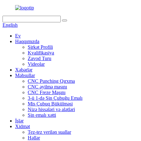
English
Ev
Haqqımızda
Şirkət Profili
Kvalifikasiya
Zavod Turu
Videolar
Xəbərlər
Məhsullar
CNC Punching Qırxma
CNC əyilmə maşını
CNC Freze Maşını
3-ü 1-də Şin Çubuğu Emalı
Mis Çubuq Bükülməsi
Nizə hissələri və alətləri
Şin emalı xətti
İşlər
Xidmət
Tez-tez verilən suallar
Həllər