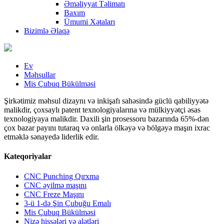
Əməliyyat Təlimatı
Baxım
Ümumi Xətaları
Bizimlə Əlaqə
Ev
Məhsullar
Mis Çubuq Bükülməsi
Şirkətimiz məhsul dizaynı və inkişafı sahəsində güclü qabiliyyətə
malikdir, çoxsaylı patent texnologiyalarına və mülkiyyətçi əsas
texnologiyaya malikdir. Daxili şin prosessoru bazarında 65%-dən
çox bazar payını tutaraq və onlarla ölkəyə və bölgəyə maşın ixrac
etməklə sənayedə liderlik edir.
Kateqoriyalar
CNC Punching Qırxma
CNC əyilmə maşını
CNC Freze Maşını
3-ü 1-də Şin Çubuğu Emalı
Mis Çubuq Bükülməsi
Nizə hissələri və alətləri