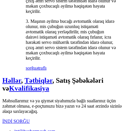
çıxış əmri servo sistem tərəfindən idarə olunur və
məkan çoxbucaqlı əyilmə həqiqətən həyata
keçirilir.
3. Maşının əyilmə bucağı avtomatik olaraq idarə
olunur, mis çubuğun uzunluq istiqaməti
avtomatik olaraq yerləşdirilir, mis çubuğun
dairəvi istiqaməti avtomatik olaraq fırlanır, icra
hərəkəti servo mühərrik tərəfindən idarə olunur,
çıxış əmri servo sistem tərəfindən idarə olunur və
məkan çoxbucaqlı əyilmə həqiqətən həyata
keçirilir.
sorğu
ətraflı
Həllər
,
Tətbiqlər
, Satış Şəbəkələri
və
Kvalifikasiya
Məhsullarımız və ya qiymət siyahımızla bağlı suallarınız üçün
zəhmət olmasa, e-poçtunuzu bizə yazın və 24 saat ərzində sizinlə
əlaqə saxlayacağıq.
İNDİ SORĞU