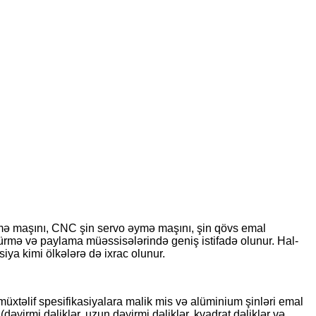
smə maşını, CNC şin servo əymə maşını, şin qövs emal
türmə və paylama müəssisələrində geniş istifadə olunur. Hal-
iya kimi ölkələrə də ixrac olunur.
müxtəlif spesifikasiyalara malik mis və alüminium şinləri emal
irmi dəliklər, uzun dəyirmi dəliklər, kvadrat dəliklər və