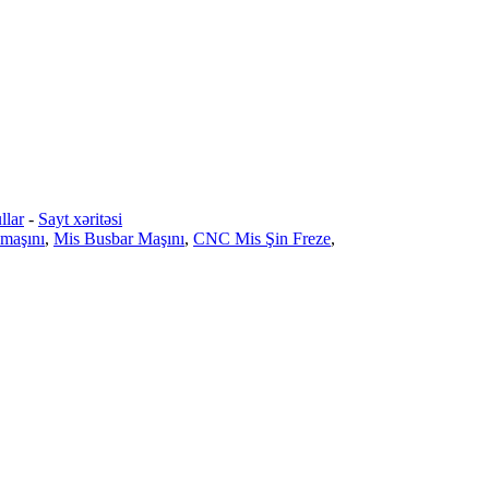
llar
-
Sayt xəritəsi
 maşını
,
Mis Busbar Maşını
,
CNC Mis Şin Freze
,