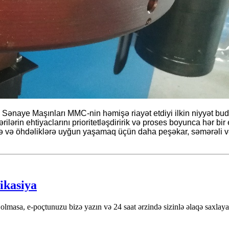
Sənaye Maşınları MMC-nin həmişə riayət etdiyi ilkin niyyət budu
rin ehtiyaclarını prioritetləşdiririk və proses boyunca hər bir 
rə və öhdəliklərə uyğun yaşamaq üçün daha peşəkar, səmərəli və 
ikasiya
olmasa, e-poçtunuzu bizə yazın və 24 saat ərzində sizinlə əlaqə saxlaya