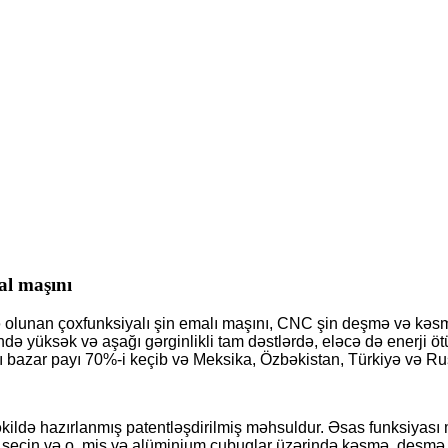
al maşını
rə olunan çoxfunksiyalı şin emalı maşını, CNC şin deşmə və kə
də yüksək və aşağı gərginlikli tam dəstlərdə, eləcə də enerji ö
kı bazar payı 70%-i keçib və Meksika, Özbəkistan, Türkiyə və Rus
əkildə hazırlanmış patentləşdirilmiş məhsuldur. Əsas funksiyası 
eçin və o, mis və alüminium çubuqlar üzərində kəsmə, deşmə (dəy