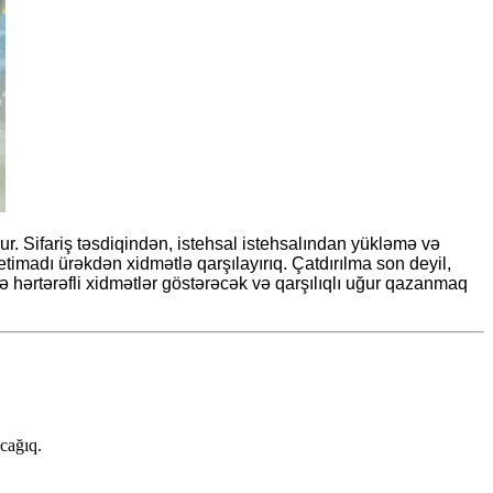
r. Sifariş təsdiqindən, istehsal istehsalından yükləmə və
etimadı ürəkdən xidmətlə qarşılayırıq. Çatdırılma son deyil,
hərtərəfli xidmətlər göstərəcək və qarşılıqlı uğur qazanmaq
cağıq.