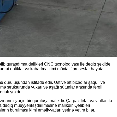
əlib quraşdırma dəlikləri CNC texnologiyası ilə dəqiq şəkildə
vadrat dəliklər və kabartma kimi müxtəlif proseslər həyata
uruluşundan istifadə edir. Üst və alt bıçaqlar şaquli və
əsmə strukturunda yuxarı və aşağı sütunlar arasında fərqli
rialı yoxdur.
anmış açıq bir quruluşa malikdir. Çarpaz tirlər və vintlər ilə
 dəqiq müəyyənləşdirilməsinə malikdir. Qəlibləri
rin burulması kimi əməliyyatları yerinə yetirə bilər.