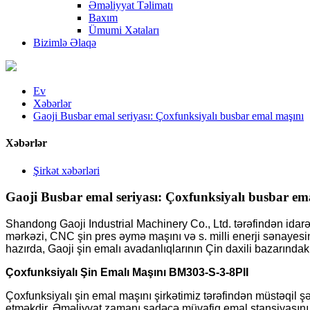
Əməliyyat Təlimatı
Baxım
Ümumi Xətaları
Bizimlə Əlaqə
Ev
Xəbərlər
Gaoji Busbar emal seriyası: Çoxfunksiyalı busbar emal maşını
Xəbərlər
Şirkət xəbərləri
Gaoji Busbar emal seriyası: Çoxfunksiyalı busbar em
Shandong Gaoji Industrial Machinery Co., Ltd. tərəfindən ida
mərkəzi, CNC şin pres əymə maşını və s. milli enerji sənayesin
hazırda, Gaoji şin emalı avadanlıqlarının Çin daxili bazarında
Çoxfunksiyalı Şin Emalı Maşını BM303-S-3-8PII
Çoxfunksiyalı şin emal maşını şirkətimiz tərəfindən müstəqil ş
etməkdir. Əməliyyat zamanı sadəcə müvafiq emal stansiyasını s