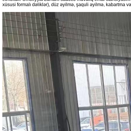
xüsusi formalı dəliklər), düz əyilmə, şaquli əyilmə, kabartma və