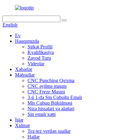
English
Ev
Haqqımızda
Şirkət Profili
Kvalifikasiya
Zavod Turu
Videolar
Xəbərlər
Məhsullar
CNC Punching Qırxma
CNC əyilmə maşını
CNC Freze Maşını
3-ü 1-də Şin Çubuğu Emalı
Mis Çubuq Bükülməsi
Nizə hissələri və alətləri
Şin emalı xətti
İşlər
Xidmət
Tez-tez verilən suallar
Həllər