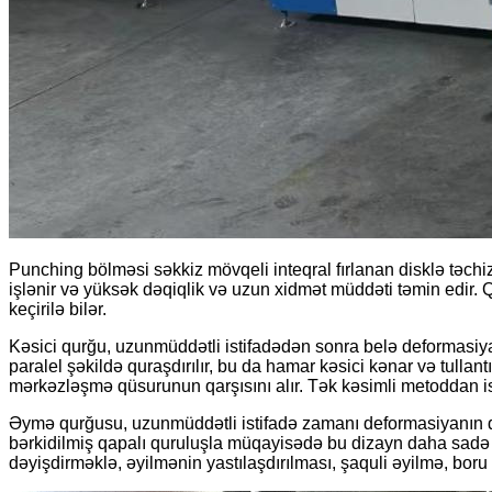
Punching bölməsi səkkiz mövqeli inteqral fırlanan disklə təchi
işlənir və yüksək dəqiqlik və uzun xidmət müddəti təmin edir. Qə
keçirilə bilər.
Kəsici qurğu, uzunmüddətli istifadədən sonra belə deformasiy
paralel şəkildə quraşdırılır, bu da hamar kəsici kənar və tullan
mərkəzləşmə qüsurunun qarşısını alır. Tək kəsimli metoddan is
Əymə qurğusu, uzunmüddətli istifadə zamanı deformasiyanın qarşı
bərkidilmiş qapalı quruluşla müqayisədə bu dizayn daha sadə q
dəyişdirməklə, əyilmənin yastılaşdırılması, şaquli əyilmə, boru