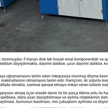
z olunmuşdur. Fırlanan disk tək hissəli emal komponentidir və q
libləri dəyişdirməklə, dəyirmi dəliklər, uzun dəyirmi dəliklər, k
aya uğramamasını təmin edən inteqrasiya olunmuş döymə kəsmə q
tı materiallarının olmamasını təmin edir. Həmçinin, iki sütunlu k
tifadə etməklə, xammal qənaət etməyə imkan verən tullantı mate
sını almaq üçün elastik dəmir ilə bir parça tökmə yolu ilə hazırl
əliblərə, daha asan dəyişdirilməyə və əyilmə nöqtələrinin daha
 əyilməsi, burnunun basılması, mis çubuqların əyilməsi və düyünlə