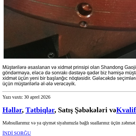
Müştərilərə əsaslanan və xidmət prinsipi olan Shandong Gaoji 
göndərməyə, eləcə də sonrakı dəstəyə qədər biz həmişə müştərilə
xidmət üçün yeni bir başlanğıc nöqtəsidir. Gələcəkdə seçimlə
üçün müştərilərlə əl-ələ verəcəyik.
Yazı vaxtı: 30 aprel 2026
Həllər
,
Tətbiqlər
, Satış Şəbəkələri və
Kvalif
Məhsullarımız və ya qiymət siyahımızla bağlı suallarınız üçün zəhmət 
İNDİ SORĞU