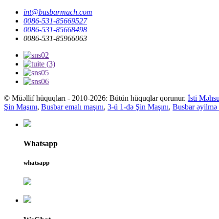
int@busbarmach.com
0086-531-85669527
0086-531-85668498
0086-531-85966063
© Müəllif hüquqları - 2010-2026: Bütün hüquqlar qorunur.
İsti Məhsu
Şin Maşını
,
Busbar emalı maşını
,
3-ü 1-də Şin Maşını
,
Busbar əyilmə
Whatsapp
whatsapp