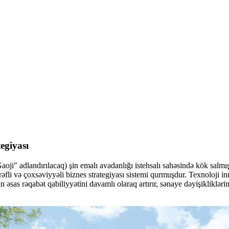
egiyası
dlandırılacaq) şin emalı avadanlığı istehsalı sahəsində kök salmışdır.
rəfli və çoxsəviyyəli biznes strategiyası sistemi qurmuşdur. Texnoloji i
 əsas rəqabət qabiliyyətini davamlı olaraq artırır, sənaye dəyişikliklər