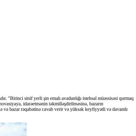
 "Birinci sinif yerli şin emalı avadanlığı istehsal müəssisəsi qurmaq
nnovasiyaya, idarəetmənin təkmilləşdirilməsinə, bazarın
inə və bazar rəqabətinə cavab verir və yüksək keyfiyyətli və davamlı