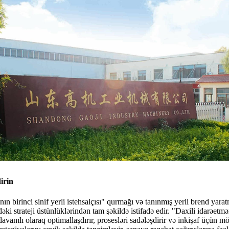
irin
n birinci sinif yerli istehsalçısı" qurmağı və tanınmış yerli brend yara
əki strateji üstünlüklərindən tam şəkildə istifadə edir. "Daxili idarəetm
davamlı olaraq optimallaşdırır, prosesləri sadələşdirir və inkişaf üçün 