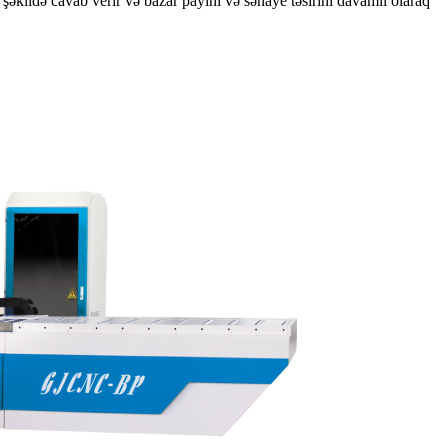
al şəkildə cavab verir və bazar payını və sənaye təsirini davamlı olaraq