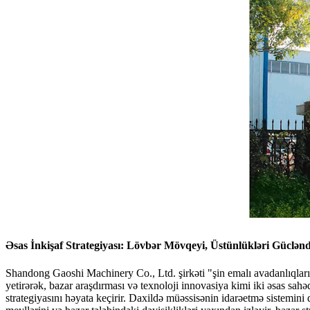
Əsas İnkişaf Strategiyası: Lövbər Mövqeyi, Üstünlükləri Güclənd
Shandong Gaoshi Machinery Co., Ltd. şirkəti "şin emalı avadanlıqlarını
yetirərək, bazar araşdırması və texnoloji innovasiya kimi iki əsas sahəd
strategiyasını həyata keçirir. Daxildə müəssisənin idarəetmə sistemini 