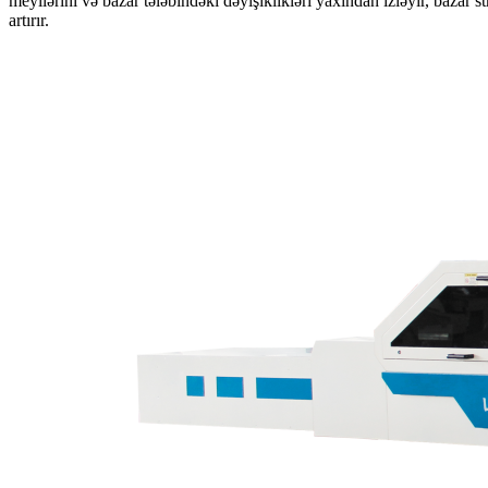
meyllərini və bazar tələbindəki dəyişiklikləri yaxından izləyir, bazar s
artırır.