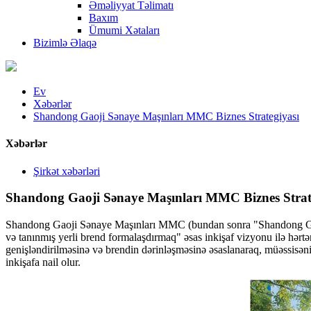
Əməliyyat Təlimatı
Baxım
Ümumi Xətaları
Bizimlə Əlaqə
Ev
Xəbərlər
Shandong Gaoji Sənaye Maşınları MMC Biznes Strategiyası
Xəbərlər
Şirkət xəbərləri
Shandong Gaoji Sənaye Maşınları MMC Biznes Strat
Shandong Gaoji Sənaye Maşınları MMC (bundan sonra "Shandong Gaoji" a
və tanınmış yerli brend formalaşdırmaq" əsas inkişaf vizyonu ilə hərtə
genişləndirilməsinə və brendin dərinləşməsinə əsaslanaraq, müəssisənin
inkişafa nail olur.