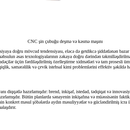
CNC şin çubuğu deşmə və kəsmə maşını
iyaya doğru mövcud tendensiyası, eləcə də getdikcə şiddətlənən bazar rəq
əhsulun əsas texnologiyalarının zəkaya doğru dərindən təkmilləşdirilmə
adəçilər üçün fərdiləşdirilmiş özelleştirme xidmətləri və tam prosesli ümu
qlik, səmərəlilik və çevik istehsal kimi problemlərini effektiv şəkildə hə
yanı diqqətlə hazırlamışdır: brend, inkişaf, istedad, tədqiqat və innovasi
zırlamışdır. Bütün planlarda sənayenin inkişafına və müəssisənin faktiki
 konkret məsul şöbələrdə aydın məsuliyyətlər və gücləndirilmiş icra ilə t
laşdırır.