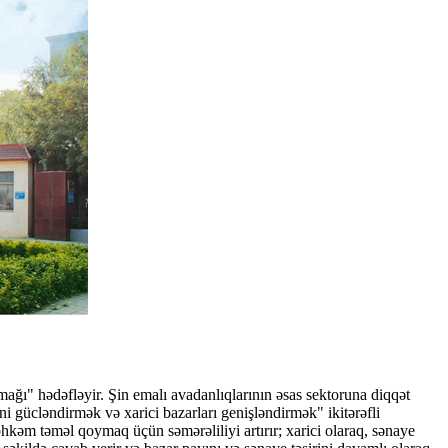
tmağı" hədəfləyir. Şin emalı avadanlıqlarının əsas sektoruna diqqət
əni gücləndirmək və xarici bazarları genişləndirmək" ikitərəfli
möhkəm təməl qoymaq üçün səmərəliliyi artırır; xarici olaraq, sənaye