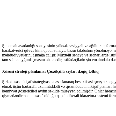
Şin emalı avadanlığı sənayesinin yüksək səviyyəli və ağıllı transformas
hərəkətverici qüvvə kimi qəbul etməyə, bazar tələbatına yönəlməyə, m
məhdudiyyətlərini aşmağa çalışır. Müxtəlif sənaye və ssenarilərdə istif
tam səhnə uyğunlaşmasını əhatə edir, istifadəçilərin şin emalındakı dəqi
Xüsusi strateji planlama: Çoxölçülü səylər, dəqiq tətbiq
Şirkət əsas inkişaf strategiyasına əsaslanaraq beş ixtisaslaşmış strategi
etmək üçün hərtərəfli uzunmüddətli və qısamüddətli inkişaf planları ha
kəmiyyət göstəriciləri aydın şəkildə müəyyən edilmişdir. Onlar həmçinin
qiymətləndirmənin əsası" olduğu qapalı dövrəli idarəetmə sistemi forma