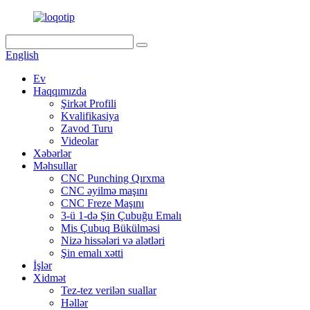
English
Ev
Haqqımızda
Şirkət Profili
Kvalifikasiya
Zavod Turu
Videolar
Xəbərlər
Məhsullar
CNC Punching Qırxma
CNC əyilmə maşını
CNC Freze Maşını
3-ü 1-də Şin Çubuğu Emalı
Mis Çubuq Bükülməsi
Nizə hissələri və alətləri
Şin emalı xətti
İşlər
Xidmət
Tez-tez verilən suallar
Həllər