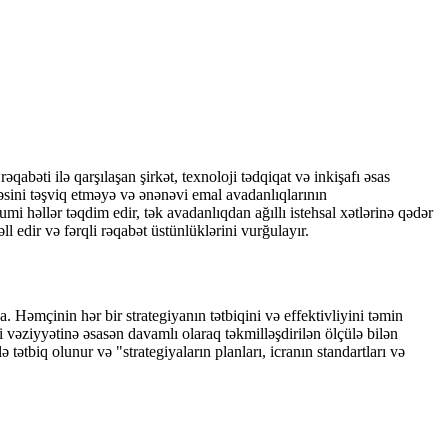
abəti ilə qarşılaşan şirkət, texnoloji tədqiqat və inkişafı əsas
sini təşviq etməyə və ənənəvi emal avadanlıqlarının
mi həllər təqdim edir, tək avadanlıqdan ağıllı istehsal xətlərinə qədər
ll edir və fərqli rəqabət üstünlüklərini vurğulayır.
ya. Həmçinin hər bir strategiyanın tətbiqini və effektivliyini təmin
 vəziyyətinə əsasən davamlı olaraq təkmilləşdirilən ölçülə bilən
ətbiq olunur və "strategiyaların planları, icranın standartları və