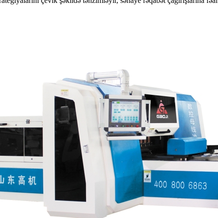
trategiyalarını çevik şəkildə tənzimləyir, sənaye rəqabət çağırışlarına fə